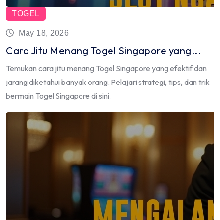
TOGEL
May 18, 2026
Cara Jitu Menang Togel Singapore yang...
Temukan cara jitu menang Togel Singapore yang efektif dan
jarang diketahui banyak orang. Pelajari strategi, tips, dan trik
bermain Togel Singapore di sini.