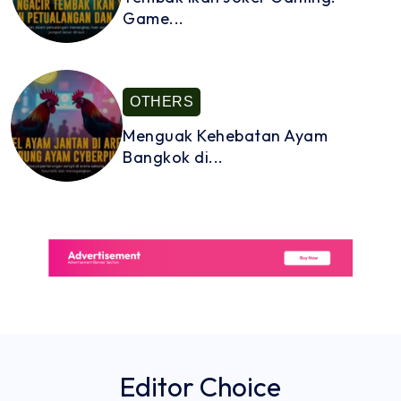
Game...
OTHERS
Menguak Kehebatan Ayam
Bangkok di...
Editor Choice