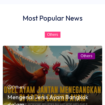
Most Popular News
Others
Others
Others
Mengenal Jenis Ayam Bangkok
dalam...