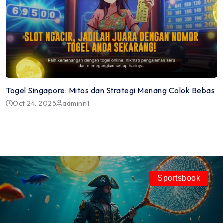
Togel Singapore: Mitos dan Strategi Menang Colok Bebas
Oct 24, 2025
adminn1
Sportsbook