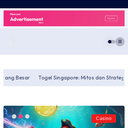
Skip
to
content
l Singapore: Mitos dan Strategi Menang Colok Beba
Casino