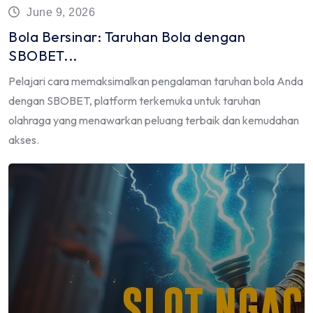
June 9, 2026
Bola Bersinar: Taruhan Bola dengan
SBOBET...
Pelajari cara memaksimalkan pengalaman taruhan bola Anda
dengan SBOBET, platform terkemuka untuk taruhan
olahraga yang menawarkan peluang terbaik dan kemudahan
akses.