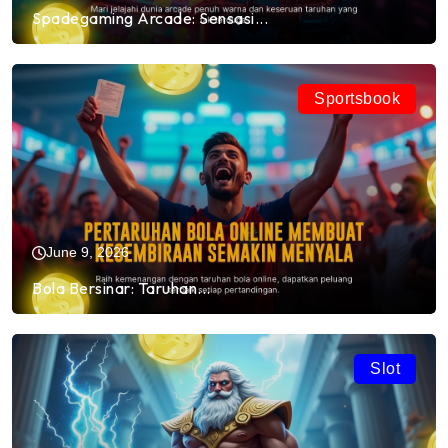
Spadegaming Arcade: Sensasi...
Sportsbook
June 9, 2026
Bola Bersinar: Taruhan...
Slot