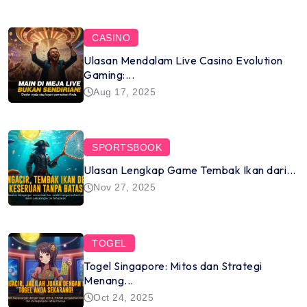
CASINO
Ulasan Mendalam Live Casino Evolution
Gaming:...
Aug 17, 2025
SPORTSBOOK
Ulasan Lengkap Game Tembak Ikan dari...
Nov 27, 2025
TOGEL
Togel Singapore: Mitos dan Strategi
Menang...
Oct 24, 2025