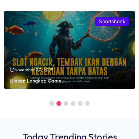
Sportsbook
November 27, 2025
Ulasan Lengkap Game...
Today Trending Stories