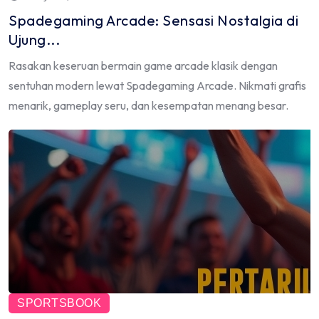
Spadegaming Arcade: Sensasi Nostalgia di
Ujung...
Rasakan keseruan bermain game arcade klasik dengan
sentuhan modern lewat Spadegaming Arcade. Nikmati grafis
menarik, gameplay seru, dan kesempatan menang besar.
SPORTSBOOK