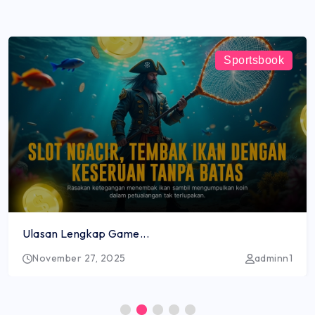
Sportsbook
Ulasan Lengkap Game...
November 27, 2025
adminn1