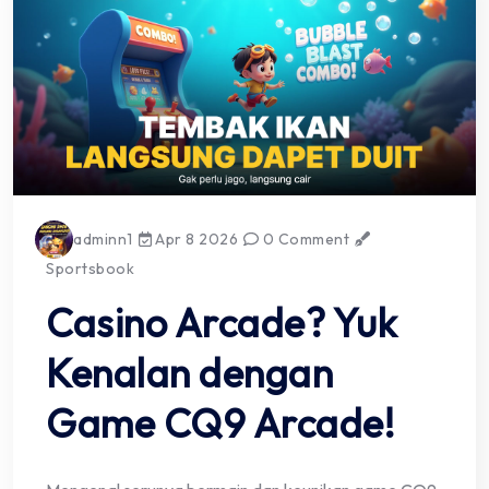
adminn1
Apr 8 2026
0 Comment
Sportsbook
Casino Arcade? Yuk
Kenalan dengan
Game CQ9 Arcade!