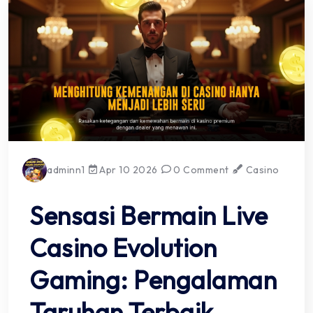
adminn1
Apr 10 2026
0 Comment
Casino
Sensasi Bermain Live
Casino Evolution
Gaming: Pengalaman
Taruhan Terbaik