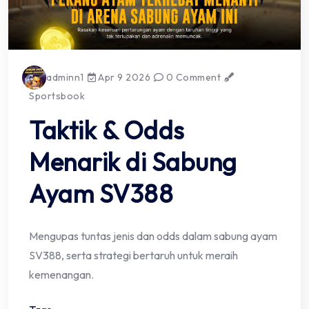
adminn1
Apr 9 2026
0 Comment
Sportsbook
Taktik & Odds
Menarik di Sabung
Ayam SV388
Mengupas tuntas jenis dan odds dalam sabung ayam
SV388, serta strategi bertaruh untuk meraih
kemenangan.