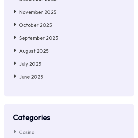
November 2025
October 2025
September 2025
August 2025
July 2025
June 2025
Categories
Casino