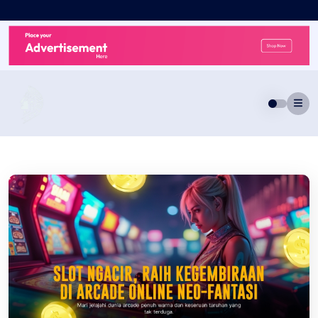
Skip
to
content