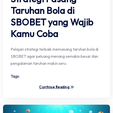
Taruhan Bola di
SBOBET yang Wajib
Kamu Coba
Pelajari strategi terbaik memasang taruhan bola di
SBOBET agar peluang menang semakin besar dan
pengalaman taruhan makin seru.
Tags:
Continue Reading