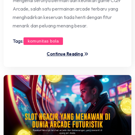
Mengenal serunya bermain dan keunikan game CQ9
Arcade, salah satu permainan arcade terbaru yang
menghadirkan keseruan tiada henti dengan fitur
menarik dan peluang menang besar.
Tags:
komunitas bola
Continue Reading