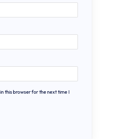
 this browser for the next time I