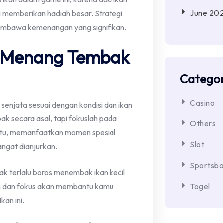
June 20
ng memberikan hadiah besar. Strategi
embawa kemenangan yang signifikan.
tu Menang Tembak
Categor
Casino
 senjata sesuai dengan kondisi dan ikan
 secara asal, tapi fokuslah pada
Others
in itu, memanfaatkan momen spesial
Slot
angat dianjurkan.
Sportsb
ak terlalu boros menembak ikan kecil
n dan fokus akan membantu kamu
Togel
an ini.