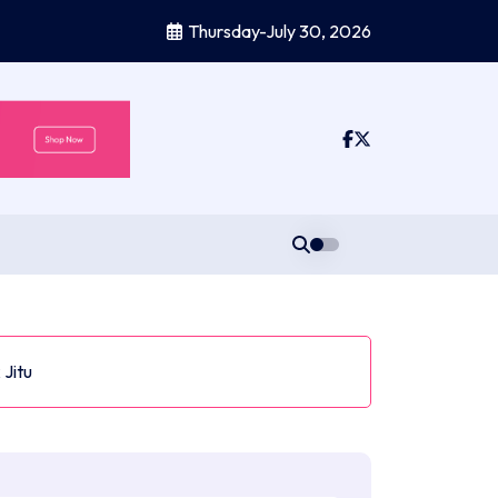
Thursday-July 30, 2026
 Jitu