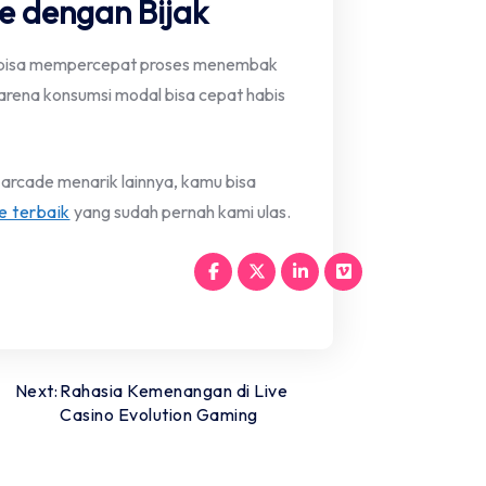
e dengan Bijak
ng bisa mempercepat proses menembak
 karena konsumsi modal bisa cepat habis
 arcade menarik lainnya, kamu bisa
 terbaik
yang sudah pernah kami ulas.
Next:
Rahasia Kemenangan di Live
Casino Evolution Gaming