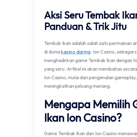
Aksi Seru Tembak Ika
Panduan & Trik Jitu
Tembak Ikan adalah salah satu permainan 
di dunia
kasino daring
. Ion Casino, sebagai 
menghadirkan game Tembak Ikan dengan ta
yang seru. Artikel ini akan membahas secar
Ion Casino, mulai dari pengenalan gameplay, s
meningkatkan peluang menang.
Mengapa Memilih
Ikan Ion Casino?
Game Tembak Ikan dari Ion Casino menawa