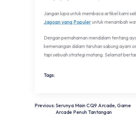
Jangan lupa untuk membaca artikel kami s
Jagoan yang Populer
untuk menambah waw
Dengan pemahaman mendalam tentang aya
kemenangan dalam taruhan sabung ayam onl
tapi sebuah strategi matang. Selamat berta
Tags:
Post
Previous:
Serunya Main CQ9 Arcade, Game
Arcade Penuh Tantangan
navigation