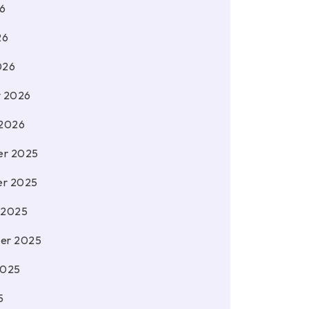
6
26
026
y 2026
 2026
r 2025
r 2025
 2025
er 2025
2025
5