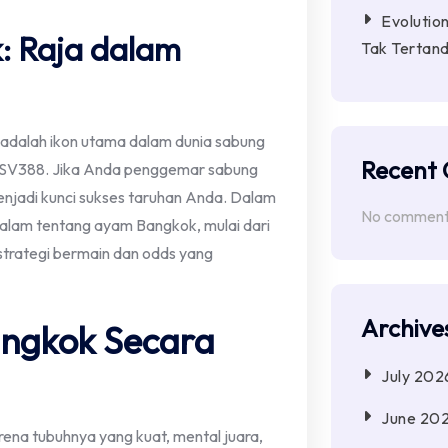
Evolutio
: Raja dalam
Tak Tertand
dalah ikon utama dalam dunia sabung
Recent
i SV388. Jika Anda penggemar sabung
menjadi kunci sukses taruhan Anda. Dalam
No comments
dalam tentang ayam Bangkok, mulai dari
a strategi bermain dan odds yang
Archive
ngkok Secara
July 202
June 20
arena tubuhnya yang kuat, mental juara,