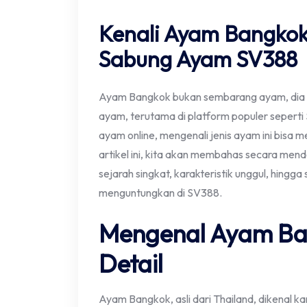
Kenali Ayam Bangkok
Sabung Ayam SV388
Ayam Bangkok bukan sembarang ayam, dia a
ayam, terutama di platform populer sepert
ayam online, mengenali jenis ayam ini bisa 
artikel ini, kita akan membahas secara men
sejarah singkat, karakteristik unggul, hingg
menguntungkan di SV388.
Mengenal Ayam Ba
Detail
Ayam Bangkok, asli dari Thailand, dikenal k