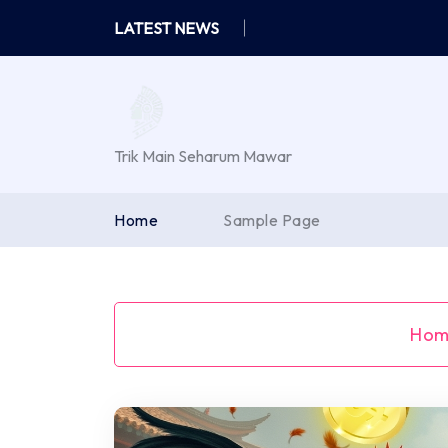
Skip
LATEST NEWS
to
content
Trik Main Seharum Mawar
Home
Sample Page
Hom