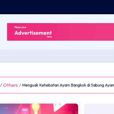
Others
/
/
Menguak Kehebatan Ayam Bangkok di Sabung Aya