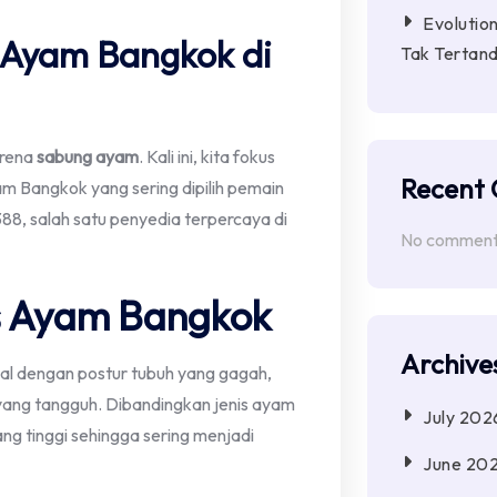
Evolutio
Ayam Bangkok di
Tak Tertand
arena
sabung ayam
. Kali ini, kita fokus
Recent
m Bangkok yang sering dipilih pemain
8, salah satu penyedia terpercaya di
No comments
s Ayam Bangkok
Archive
al dengan postur tubuh yang gagah,
ang tangguh. Dibandingkan jenis ayam
July 202
ang tinggi sehingga sering menjadi
June 20