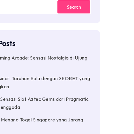
Search
Posts
ing Arcade: Sensasi Nostalgia di Ujung
sinar: Taruhan Bola dengan SBOBET yang
gkan
Sensasi Slot Aztec Gems dari Pragmatic
Menggoda
u Menang Togel Singapore yang Jarang