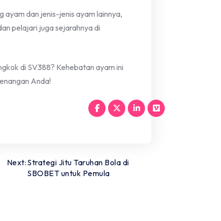
g ayam dan jenis-jenis ayam lainnya,
an pelajari juga sejarahnya di
ngkok di SV388? Kehebatan ayam ini
emenangan Anda!
Next:
Strategi Jitu Taruhan Bola di
SBOBET untuk Pemula