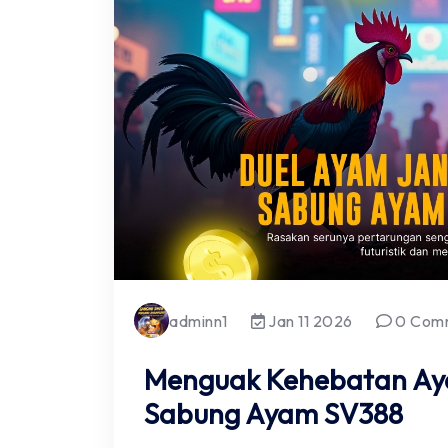
adminn1
Jan 11 2026
0 Com
Menguak Kehebatan Ay
Sabung Ayam SV388