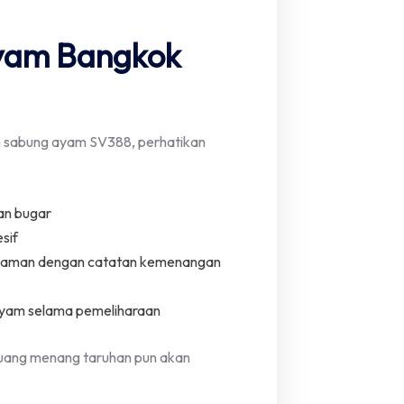
Ayam Bangkok
 sabung ayam SV388, perhatikan
dan bugar
sif
alaman dengan catatan kemenangan
ayam selama pemeliharaan
luang menang taruhan pun akan