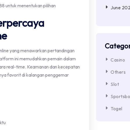
88 untuk menentukan pilihan
June 20
erpercaya
ne
Categor
line yang menawarkan pertandingan
 Platform ini memudahkan pemain dalam
Casino
ara real-time. Keamanan dan kecepatan
Others
nya favorit di kalangan penggemar
Slot
Sportsb
Togel
ktu