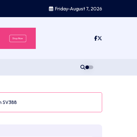
Friday-August 7, 2026
m SV388