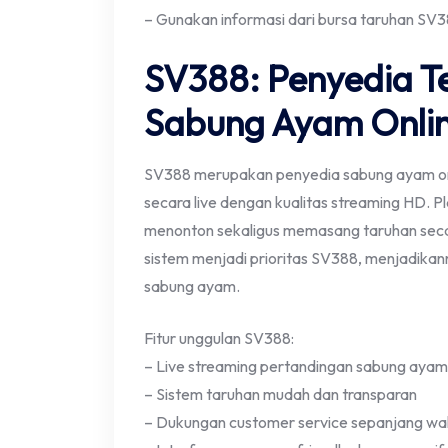
– Gunakan informasi dari bursa taruhan SV3
SV388: Penyedia T
Sabung Ayam Onli
SV388 merupakan penyedia sabung ayam on
secara live dengan kualitas streaming HD.
menonton sekaligus memasang taruhan sec
sistem menjadi prioritas SV388, menjadikan
sabung ayam.
Fitur unggulan SV388:
– Live streaming pertandingan sabung ayam
– Sistem taruhan mudah dan transparan
– Dukungan customer service sepanjang wa