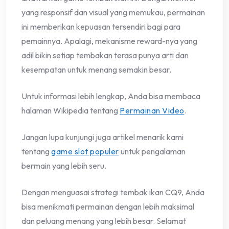
yang responsif dan visual yang memukau, permainan
ini memberikan kepuasan tersendiri bagi para
pemainnya. Apalagi, mekanisme reward-nya yang
adil bikin setiap tembakan terasa punya arti dan
kesempatan untuk menang semakin besar.
Untuk informasi lebih lengkap, Anda bisa membaca
halaman Wikipedia tentang
Permainan Video
.
Jangan lupa kunjungi juga artikel menarik kami
tentang
game slot populer
untuk pengalaman
bermain yang lebih seru.
Dengan menguasai strategi tembak ikan CQ9, Anda
bisa menikmati permainan dengan lebih maksimal
dan peluang menang yang lebih besar. Selamat