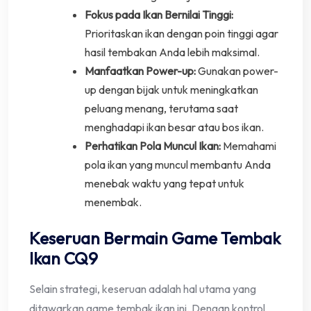
Fokus pada Ikan Bernilai Tinggi:
Prioritaskan ikan dengan poin tinggi agar
hasil tembakan Anda lebih maksimal.
Manfaatkan Power-up:
Gunakan power-
up dengan bijak untuk meningkatkan
peluang menang, terutama saat
menghadapi ikan besar atau bos ikan.
Perhatikan Pola Muncul Ikan:
Memahami
pola ikan yang muncul membantu Anda
menebak waktu yang tepat untuk
menembak.
Keseruan Bermain Game Tembak
Ikan CQ9
Selain strategi, keseruan adalah hal utama yang
ditawarkan game tembak ikan ini. Dengan kontrol