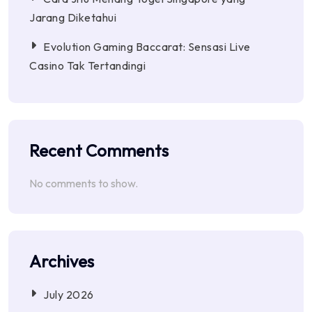
Jarang Diketahui
Evolution Gaming Baccarat: Sensasi Live
Casino Tak Tertandingi
Recent Comments
No comments to show.
Archives
July 2026