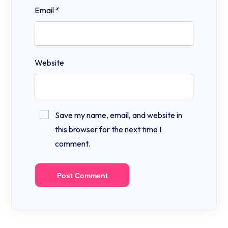
Email
*
Website
Save my name, email, and website in
this browser for the next time I
comment.