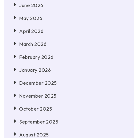
June 2026
May 2026
April 2026
March 2026
February 2026
January 2026
December 2025
November 2025
October 2025
September 2025
August 2025