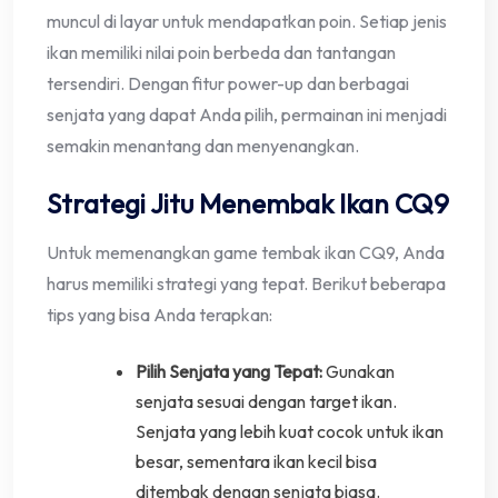
muncul di layar untuk mendapatkan poin. Setiap jenis
ikan memiliki nilai poin berbeda dan tantangan
tersendiri. Dengan fitur power-up dan berbagai
senjata yang dapat Anda pilih, permainan ini menjadi
semakin menantang dan menyenangkan.
Strategi Jitu Menembak Ikan CQ9
Untuk memenangkan game tembak ikan CQ9, Anda
harus memiliki strategi yang tepat. Berikut beberapa
tips yang bisa Anda terapkan:
Pilih Senjata yang Tepat:
Gunakan
senjata sesuai dengan target ikan.
Senjata yang lebih kuat cocok untuk ikan
besar, sementara ikan kecil bisa
ditembak dengan senjata biasa.