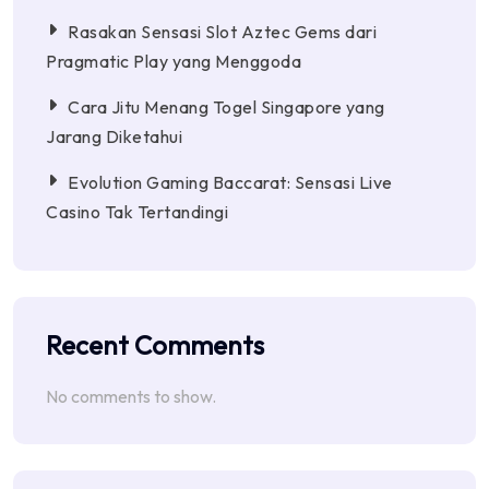
Rasakan Sensasi Slot Aztec Gems dari
Pragmatic Play yang Menggoda
Cara Jitu Menang Togel Singapore yang
Jarang Diketahui
Evolution Gaming Baccarat: Sensasi Live
Casino Tak Tertandingi
Recent Comments
No comments to show.