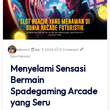
adminn1
Apr 5 2026
0 Comment
Sportsbook
Menyelami Sensasi
Bermain
Spadegaming Arcade
yang Seru