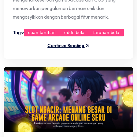
menawarkan pengalaman bermain unik dan
mengasyikkan dengan berbagai fitur menarik.
Tags:
cuan taruhan
odds bola
taruhan bola
Continue Reading