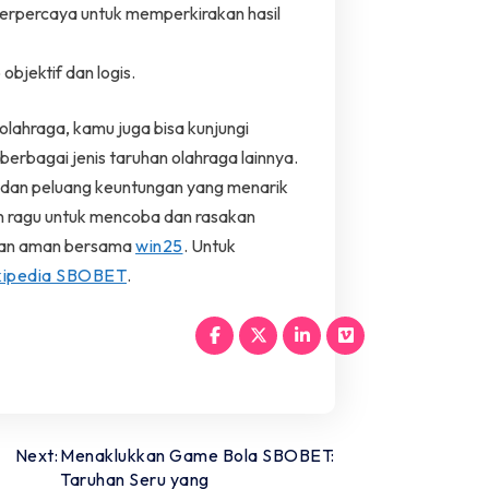
terpercaya untuk memperkirakan hasil
objektif dan logis.
 olahraga, kamu juga bisa kunjungi
rbagai jenis taruhan olahraga lainnya.
dan peluang keuntungan yang menarik
an ragu untuk mencoba dan rasakan
dan aman bersama
win25
. Untuk
kipedia SBOBET
.
Next:
Menaklukkan Game Bola SBOBET:
Taruhan Seru yang