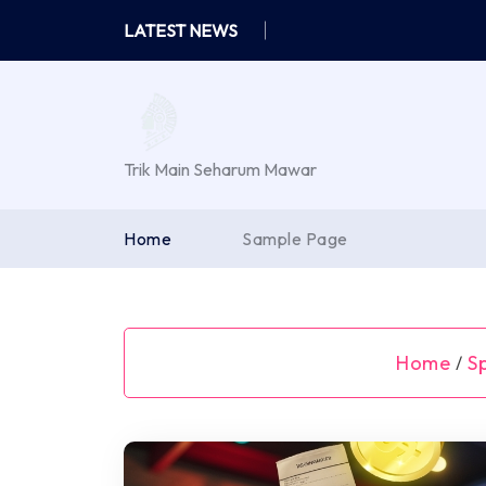
Skip
LATEST NEWS
to
content
Trik Main Seharum Mawar
Home
Sample Page
Home
S
/