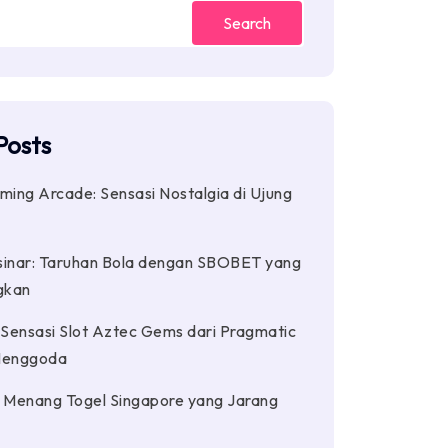
Search
Posts
ing Arcade: Sensasi Nostalgia di Ujung
sinar: Taruhan Bola dengan SBOBET yang
gkan
Sensasi Slot Aztec Gems dari Pragmatic
Menggoda
u Menang Togel Singapore yang Jarang