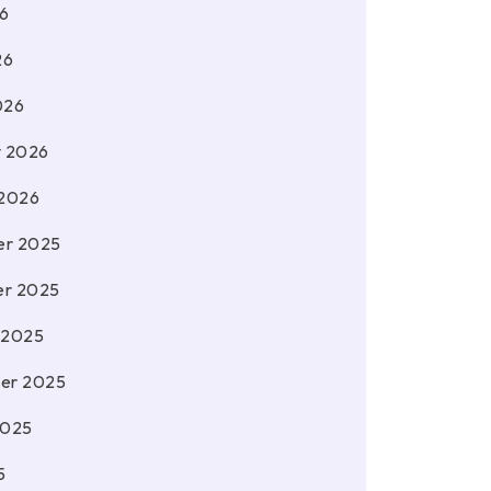
6
26
026
y 2026
 2026
r 2025
r 2025
 2025
er 2025
2025
5