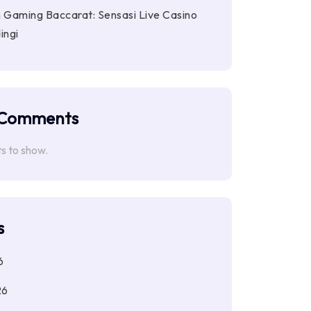
n Gaming Baccarat: Sensasi Live Casino
ingi
 Comments
 to show.
s
6
26