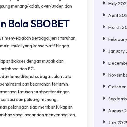
May 202
ngsung menang/kalah, over/under, dan
April 20
an Bola SBOBET
March 2
 menyediakan berbagai jenis taruhan
Februar
main, mulai yang konservatif hingga
January
 dapat diakses dengan mudah dari
Decembe
martphone dan PC.
Novembe
ah lama dikenal sebagai salah satu
sensi resmi dan keamanan terjamin.
October
masang taruhan saat pertandingan
Septemb
sensasi dan peluang menang.
nan pelanggan siap membantu kapan
August 
aruhan yang lancar dan menyenangkan.
July 202