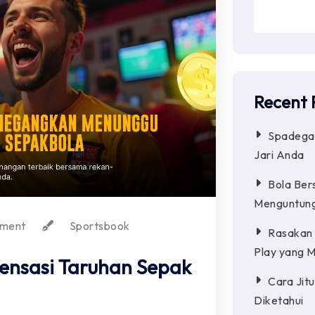
Recent 
Spadegam
Jari Anda
Bola Ber
Menguntun
ment
Sportsbook
Rasakan 
Play yang 
ensasi Taruhan Sepak
Cara Jit
Diketahui