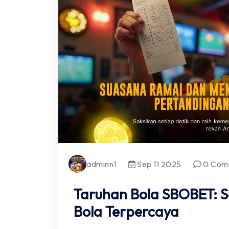
adminn1
Sep 11 2025
0 Com
Taruhan Bola SBOBET: S
Bola Terpercaya