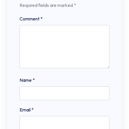
Required fields are marked
*
Comment
*
Name
*
Email
*