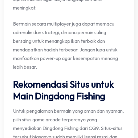
meningkat.
Bermain secara multiplayer juga dapat memacu
adrenalin dan strategi, dimana pemain saling
bersaing untuk menangkap ikan terbaik dan
mendapatkan hadiah terbesar. Jangan lupa untuk
manfaatkan power-up agar kesempatan menang
lebih besar.
Rekomendasi Situs untuk
Main Dingdong Fishing
Untuk pengalaman bermain yang aman dan nyaman,
pilih situs game arcade terpercaya yang
menyediakan Dingdong Fishing dari CQ9. Situs-situs
tersebut biasanya sudah memiliki lisensi resmi dan