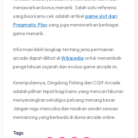
menawarkan bonus menarik. Salah satu referensi
yang bisa kamu cek adalah artikel
game slot dari
Pragmatic Play
yang juga menawarkan berbagai
game menarik.
Informasi lebih lengkap tentang jenis permainan
arcade dapat dilihat di
Wikipedia
untuk menambah
pengetahuan sejarah dan evolusi game arcade ini.
Kesimpulannya, Dingdong Fishing dari CQ9 Arcade
adalah pilihan tepat bagi kamu yang mencari hiburan
menyenangkan sekaligus peluang menang besar.
Jangan ragu mencoba dan rasakan sendiri sensasi
memancing yang berbeda di dunia arcade online.
Tags: