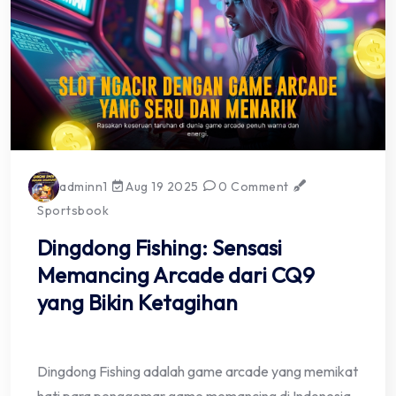
adminn1
Aug 19 2025
0 Comment
Sportsbook
Dingdong Fishing: Sensasi
Memancing Arcade dari CQ9
yang Bikin Ketagihan
Dingdong Fishing adalah game arcade yang memikat
hati para penggemar game memancing di Indonesia.