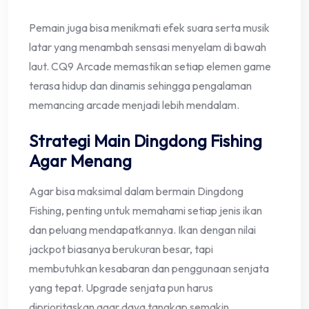
Pemain juga bisa menikmati efek suara serta musik
latar yang menambah sensasi menyelam di bawah
laut. CQ9 Arcade memastikan setiap elemen game
terasa hidup dan dinamis sehingga pengalaman
memancing arcade menjadi lebih mendalam.
Strategi Main Dingdong Fishing
Agar Menang
Agar bisa maksimal dalam bermain Dingdong
Fishing, penting untuk memahami setiap jenis ikan
dan peluang mendapatkannya. Ikan dengan nilai
jackpot biasanya berukuran besar, tapi
membutuhkan kesabaran dan penggunaan senjata
yang tepat. Upgrade senjata pun harus
diprioritaskan agar daya tangkap semakin