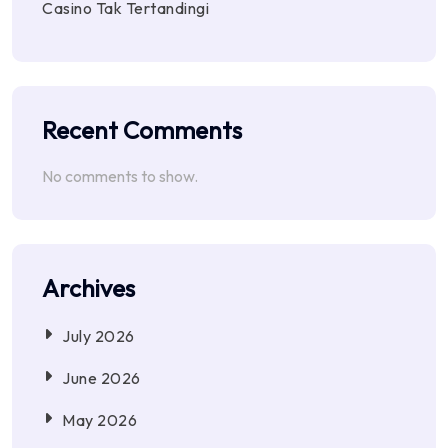
Casino Tak Tertandingi
Recent Comments
No comments to show.
Archives
July 2026
June 2026
May 2026