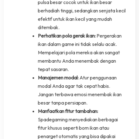
pulsa besar cocok untuk ikan besar
berhadiah tinggi, sedangkan senjata kecil
efektif untuk ikan kecil yang mudah
ditembak.
Perhatikan pola gerak ikan:
Pergerakan
ikan dalam game ini tidak selalu acak.
Mempelajari pola mereka akan sangat
membantu Anda menembak dengan
tepat sasaran.
Manajemen modal:
Atur penggunaan
modal Anda agar tak cepat habis.
Jangan terbawa emosi menembak ikan
besar tanpa persiapan.
Manfaatkan fitur tambahan:
Spadegaming menyediakan berbagai
fitur khusus seperti bom ikan atau
penarget otomatis yang bisa dipakai