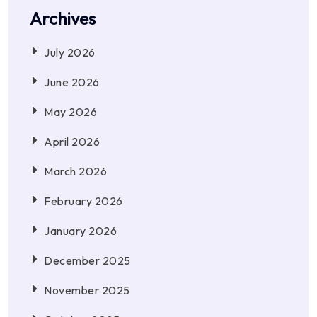
Archives
July 2026
June 2026
May 2026
April 2026
March 2026
February 2026
January 2026
December 2025
November 2025