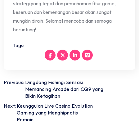
strategi yang tepat dan pemahaman fitur game,
keseruan dan kemenangan besar akan sangat
mungkin diraih. Selamat mencoba dan semoga
beruntung!
Tags:
Post
Previous:
Dingdong Fishing: Sensasi
Memancing Arcade dari CQ9 yang
navigation
Bikin Ketagihan
Next:
Keunggulan Live Casino Evolution
Gaming yang Menghipnotis
Pemain