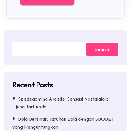
Search
Recent Posts
Spadegaming Arcade: Sensasi Nostalgia di
Ujung Jari Anda
Bola Bersinar: Taruhan Bola dengan SBOBET
yang Menguntungkan