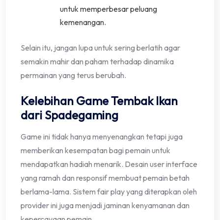
untuk memperbesar peluang
kemenangan.
Selain itu, jangan lupa untuk sering berlatih agar
semakin mahir dan paham terhadap dinamika
permainan yang terus berubah.
Kelebihan Game Tembak Ikan
dari Spadegaming
Game ini tidak hanya menyenangkan tetapi juga
memberikan kesempatan bagi pemain untuk
mendapatkan hadiah menarik. Desain user interface
yang ramah dan responsif membuat pemain betah
berlama-lama. Sistem fair play yang diterapkan oleh
provider ini juga menjadi jaminan kenyamanan dan
kepercayaan pemain.