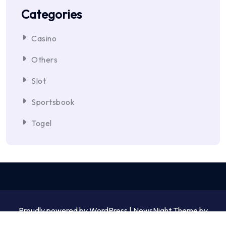
Categories
Casino
Others
Slot
Sportsbook
Togel
Proudly powered by WordPress | NewsNight Theme by
MyCodeCare