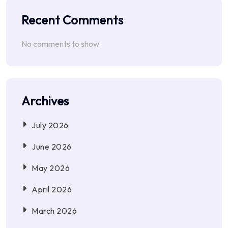
Recent Comments
No comments to show.
Archives
July 2026
June 2026
May 2026
April 2026
March 2026