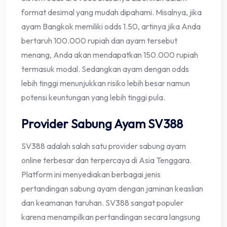
format desimal yang mudah dipahami. Misalnya, jika
ayam Bangkok memiliki odds 1.50, artinya jika Anda
bertaruh 100.000 rupiah dan ayam tersebut
menang, Anda akan mendapatkan 150.000 rupiah
termasuk modal. Sedangkan ayam dengan odds
lebih tinggi menunjukkan risiko lebih besar namun
potensi keuntungan yang lebih tinggi pula.
Provider Sabung Ayam SV388
SV388 adalah salah satu provider sabung ayam
online terbesar dan terpercaya di Asia Tenggara.
Platform ini menyediakan berbagai jenis
pertandingan sabung ayam dengan jaminan keaslian
dan keamanan taruhan. SV388 sangat populer
karena menampilkan pertandingan secara langsung