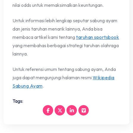
nilai odds untuk memaksimalkan keuntungan.
Untuk informasi lebih lengkap seputar sabung ayam
dan jenis taruhan menarik lainnya, Anda bisa
membaca artikel kami tentang
taruhan sportsbook
yang membahas berbagai strategi taruhan olahraga
lainnya.
Untuk referensi umum tentang sabung ayam, Anda
juga dapat mengunjungi halaman resmi
Wikipedia
Sabung Ayam
.
Tags: