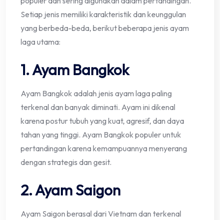
populer dan sering digunakan dalam pertandingan.
Setiap jenis memiliki karakteristik dan keunggulan
yang berbeda-beda, berikut beberapa jenis ayam
laga utama:
1. Ayam Bangkok
Ayam Bangkok adalah jenis ayam laga paling
terkenal dan banyak diminati. Ayam ini dikenal
karena postur tubuh yang kuat, agresif, dan daya
tahan yang tinggi. Ayam Bangkok populer untuk
pertandingan karena kemampuannya menyerang
dengan strategis dan gesit.
2. Ayam Saigon
Ayam Saigon berasal dari Vietnam dan terkenal