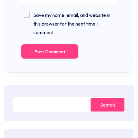
Save my name, email, and website in
this browser for the next time I
comment.
Search