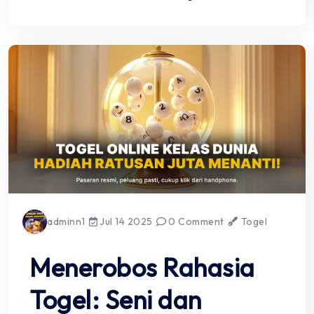
adminn1
Jul 14 2025
0 Comment
Togel
Menerobos Rahasia
Togel: Seni dan