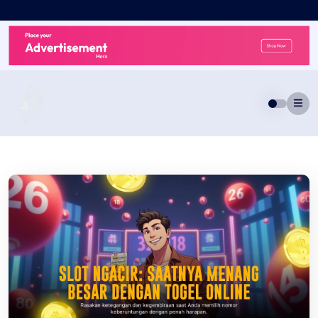
Skip
to
content