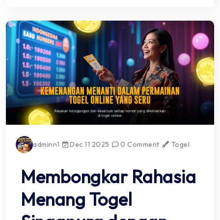
adminn1
Dec 11 2025
0 Comment
Togel
Membongkar Rahasia
Menang Togel