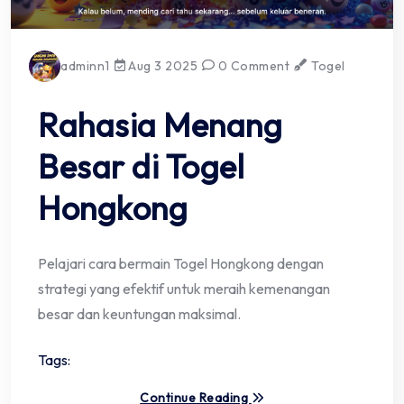
adminn1
Aug 3 2025
0 Comment
Togel
Rahasia Menang
Besar di Togel
Hongkong
Pelajari cara bermain Togel Hongkong dengan
strategi yang efektif untuk meraih kemenangan
besar dan keuntungan maksimal.
Tags:
Continue Reading