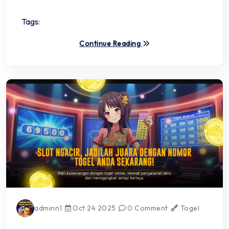
Tags:
Continue Reading
adminn1
Oct 24 2025
0 Comment
Togel