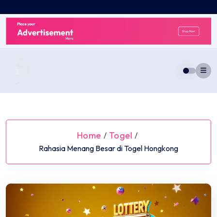
Skip
to
content
Home
Togel
/
/
Rahasia Menang Besar di Togel Hongkong