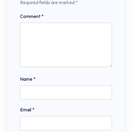
Required fields are marked
*
Comment
*
Name
*
Email
*