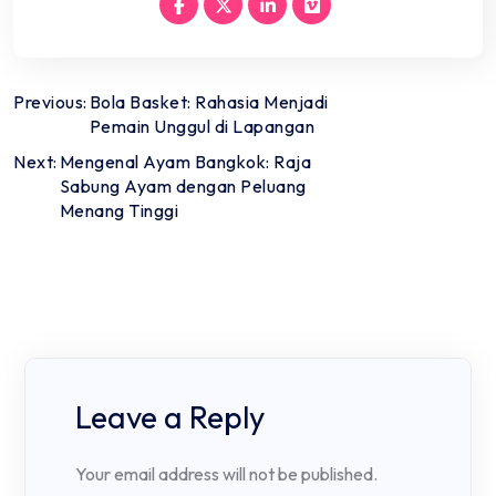
Post
Previous:
Bola Basket: Rahasia Menjadi
Pemain Unggul di Lapangan
navigation
Next:
Mengenal Ayam Bangkok: Raja
Sabung Ayam dengan Peluang
Menang Tinggi
Leave a Reply
Your email address will not be published.