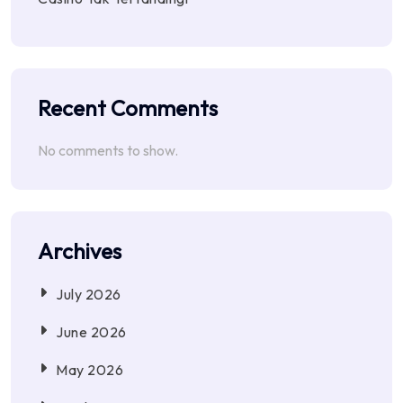
Recent Comments
No comments to show.
Archives
July 2026
June 2026
May 2026