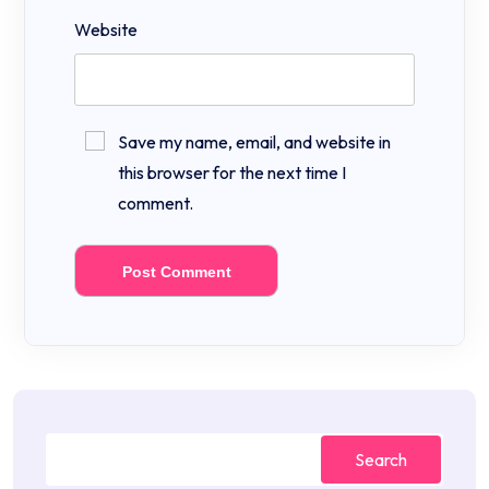
Website
Save my name, email, and website in
this browser for the next time I
comment.
Search