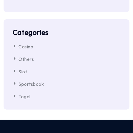
Categories
Casino
Others
Slot
Sportsbook
Togel