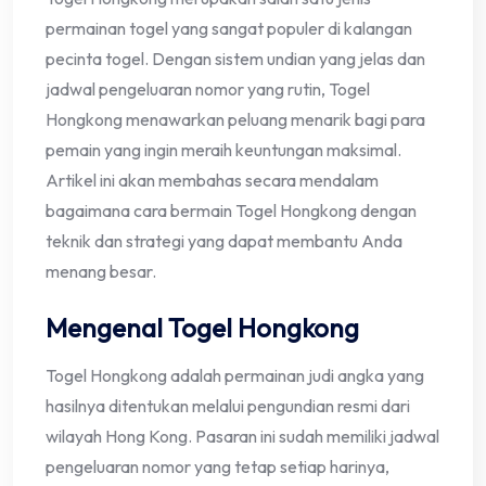
permainan togel yang sangat populer di kalangan
pecinta togel. Dengan sistem undian yang jelas dan
jadwal pengeluaran nomor yang rutin, Togel
Hongkong menawarkan peluang menarik bagi para
pemain yang ingin meraih keuntungan maksimal.
Artikel ini akan membahas secara mendalam
bagaimana cara bermain Togel Hongkong dengan
teknik dan strategi yang dapat membantu Anda
menang besar.
Mengenal Togel Hongkong
Togel Hongkong adalah permainan judi angka yang
hasilnya ditentukan melalui pengundian resmi dari
wilayah Hong Kong. Pasaran ini sudah memiliki jadwal
pengeluaran nomor yang tetap setiap harinya,