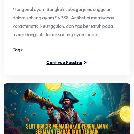
Mengenal ayam Bangkok sebagai jenis unggulan
dalam sabung ayam SV388. Artikel ini membahas
karakteristik, keunggulan, dan tips bertaruh pada
ayam Bangkok dalam sabung ayam online.
Tags:
Continue Reading