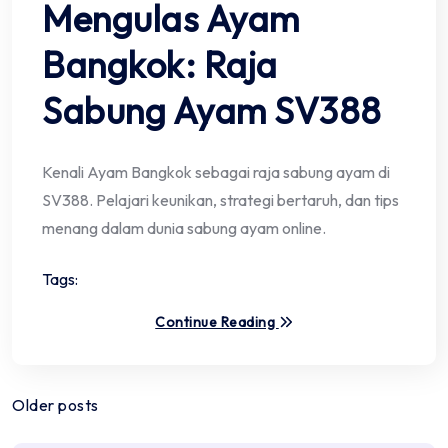
Mengulas Ayam
Bangkok: Raja
Sabung Ayam SV388
Kenali Ayam Bangkok sebagai raja sabung ayam di
SV388. Pelajari keunikan, strategi bertaruh, dan tips
menang dalam dunia sabung ayam online.
Tags:
Continue Reading
Posts
Older posts
navigation