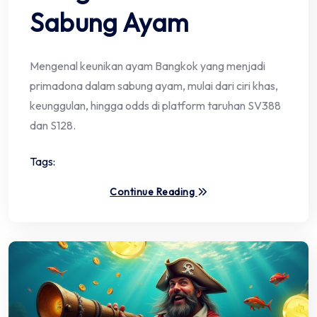
Sabung Ayam
Mengenal keunikan ayam Bangkok yang menjadi
primadona dalam sabung ayam, mulai dari ciri khas,
keunggulan, hingga odds di platform taruhan SV388
dan S128.
Tags:
Continue Reading