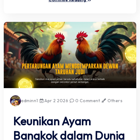
adminn1
Apr 2 2026
0 Comment
Others
Keunikan Ayam
Bangkok dalam Dunia