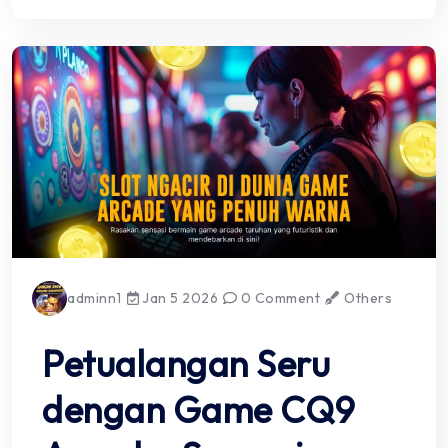
adminn1
Jan 5 2026
0 Comment
Others
Petualangan Seru
dengan Game CQ9