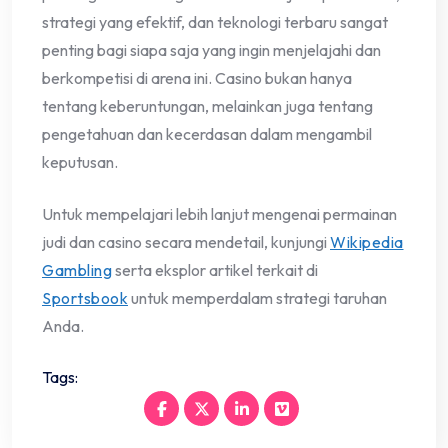
strategi yang efektif, dan teknologi terbaru sangat
penting bagi siapa saja yang ingin menjelajahi dan
berkompetisi di arena ini. Casino bukan hanya
tentang keberuntungan, melainkan juga tentang
pengetahuan dan kecerdasan dalam mengambil
keputusan.
Untuk mempelajari lebih lanjut mengenai permainan
judi dan casino secara mendetail, kunjungi
Wikipedia
Gambling
serta eksplor artikel terkait di
Sportsbook
untuk memperdalam strategi taruhan
Anda.
Tags: