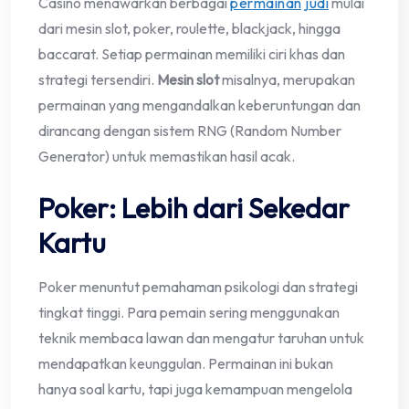
Casino menawarkan berbagai
permainan judi
mulai
dari mesin slot, poker, roulette, blackjack, hingga
baccarat. Setiap permainan memiliki ciri khas dan
strategi tersendiri.
Mesin slot
misalnya, merupakan
permainan yang mengandalkan keberuntungan dan
dirancang dengan sistem RNG (Random Number
Generator) untuk memastikan hasil acak.
Poker: Lebih dari Sekedar
Kartu
Poker menuntut pemahaman psikologi dan strategi
tingkat tinggi. Para pemain sering menggunakan
teknik membaca lawan dan mengatur taruhan untuk
mendapatkan keunggulan. Permainan ini bukan
hanya soal kartu, tapi juga kemampuan mengelola