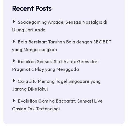
Recent Posts
Spadegaming Arcade: Sensasi Nostalgia di
Ujung Jari Anda
Bola Bersinar: Taruhan Bola dengan SBOBET
yang Menguntungkan
Rasakan Sensasi Slot Aztec Gems dari
Pragmatic Play yang Menggoda
Cara Jitu Menang Togel Singapore yang
Jarang Diketahui
Evolution Gaming Baccarat: Sensasi Live
Casino Tak Tertandingi