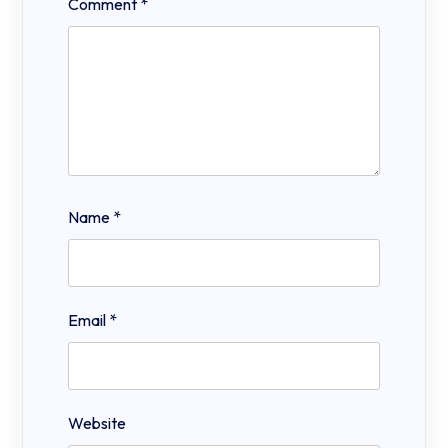
Comment
*
Name
*
Email
*
Website