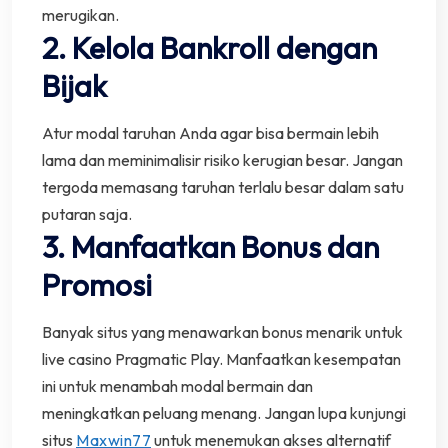
merugikan.
2. Kelola Bankroll dengan
Bijak
Atur modal taruhan Anda agar bisa bermain lebih
lama dan meminimalisir risiko kerugian besar. Jangan
tergoda memasang taruhan terlalu besar dalam satu
putaran saja.
3. Manfaatkan Bonus dan
Promosi
Banyak situs yang menawarkan bonus menarik untuk
live casino Pragmatic Play. Manfaatkan kesempatan
ini untuk menambah modal bermain dan
meningkatkan peluang menang.
Jangan lupa kunjungi
situs
Maxwin77
untuk menemukan akses alternatif