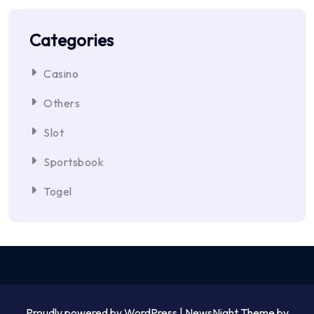
Categories
Casino
Others
Slot
Sportsbook
Togel
Proudly powered by WordPress | NewsNight Theme by