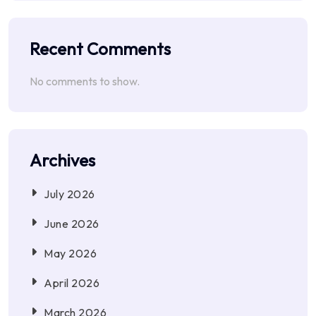
Recent Comments
No comments to show.
Archives
July 2026
June 2026
May 2026
April 2026
March 2026