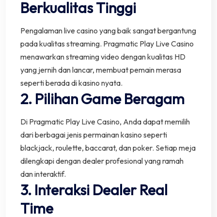
Berkualitas Tinggi
Pengalaman live casino yang baik sangat bergantung
pada kualitas streaming. Pragmatic Play Live Casino
menawarkan streaming video dengan kualitas HD
yang jernih dan lancar, membuat pemain merasa
seperti berada di kasino nyata.
2. Pilihan Game Beragam
Di Pragmatic Play Live Casino, Anda dapat memilih
dari berbagai jenis permainan kasino seperti
blackjack, roulette, baccarat, dan poker. Setiap meja
dilengkapi dengan dealer profesional yang ramah
dan interaktif.
3. Interaksi Dealer Real
Time