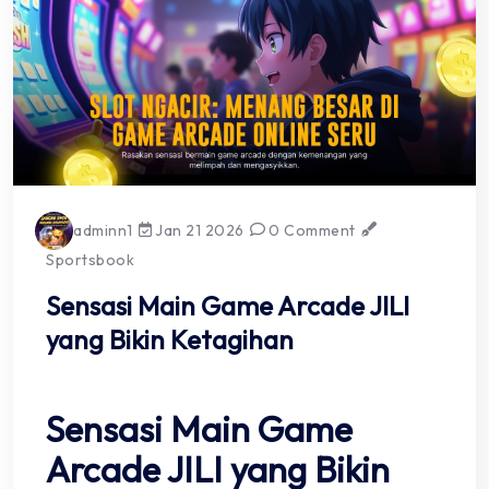
adminn1
Jan 21 2026
0 Comment
Sportsbook
Sensasi Main Game Arcade JILI
yang Bikin Ketagihan
Sensasi Main Game
Arcade JILI yang Bikin