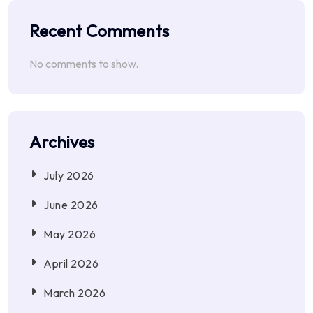
Recent Comments
No comments to show.
Archives
July 2026
June 2026
May 2026
April 2026
March 2026