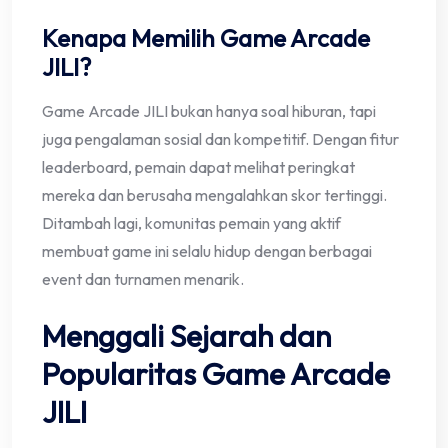
Kenapa Memilih Game Arcade
JILI?
Game Arcade JILI bukan hanya soal hiburan, tapi
juga pengalaman sosial dan kompetitif. Dengan fitur
leaderboard, pemain dapat melihat peringkat
mereka dan berusaha mengalahkan skor tertinggi.
Ditambah lagi, komunitas pemain yang aktif
membuat game ini selalu hidup dengan berbagai
event dan turnamen menarik.
Menggali Sejarah dan
Popularitas Game Arcade
JILI