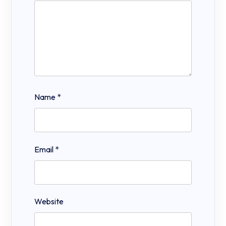
Name
*
Email
*
Website