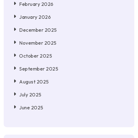
February 2026
January 2026
December 2025
November 2025
October 2025
September 2025
August 2025
July 2025
June 2025