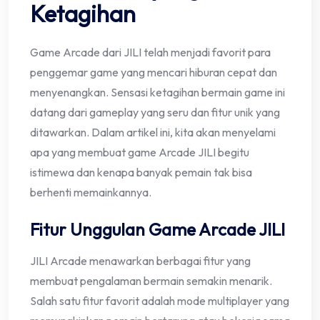
Ketagihan
Game Arcade dari JILI telah menjadi favorit para
penggemar game yang mencari hiburan cepat dan
menyenangkan. Sensasi ketagihan bermain game ini
datang dari gameplay yang seru dan fitur unik yang
ditawarkan. Dalam artikel ini, kita akan menyelami
apa yang membuat game Arcade JILI begitu
istimewa dan kenapa banyak pemain tak bisa
berhenti memainkannya.
Fitur Unggulan Game Arcade JILI
JILI Arcade menawarkan berbagai fitur yang
membuat pengalaman bermain semakin menarik.
Salah satu fitur favorit adalah mode multiplayer yang