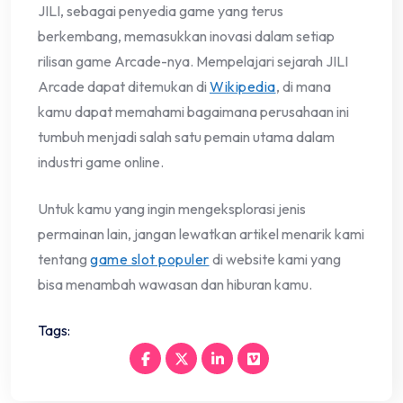
JILI, sebagai penyedia game yang terus
berkembang, memasukkan inovasi dalam setiap
rilisan game Arcade-nya. Mempelajari sejarah JILI
Arcade dapat ditemukan di
Wikipedia
, di mana
kamu dapat memahami bagaimana perusahaan ini
tumbuh menjadi salah satu pemain utama dalam
industri game online.
Untuk kamu yang ingin mengeksplorasi jenis
permainan lain, jangan lewatkan artikel menarik kami
tentang
game slot populer
di website kami yang
bisa menambah wawasan dan hiburan kamu.
Tags: