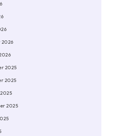
6
26
026
y 2026
 2026
r 2025
r 2025
 2025
er 2025
2025
5