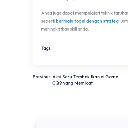
Anda juga dapat mempelajari teknik taruhan d
seperti
bermain togel dengan strategi
unt
meningkatkan skill anda.
Tags:
Post
Previous:
Aksi Seru Tembak Ikan di Game
CQ9 yang Memikat
navigation