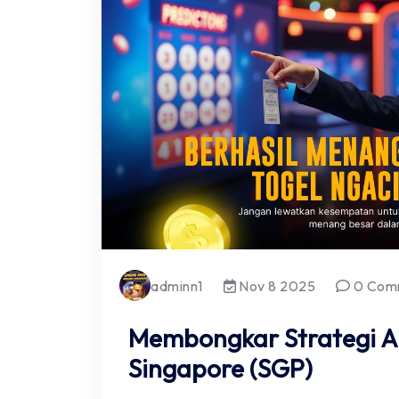
adminn1
Nov 8 2025
0 Com
Membongkar Strategi 
Singapore (SGP)