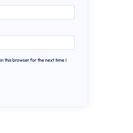
 this browser for the next time I