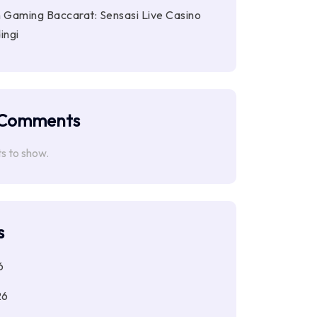
n Gaming Baccarat: Sensasi Live Casino
ingi
 Comments
 to show.
s
6
26