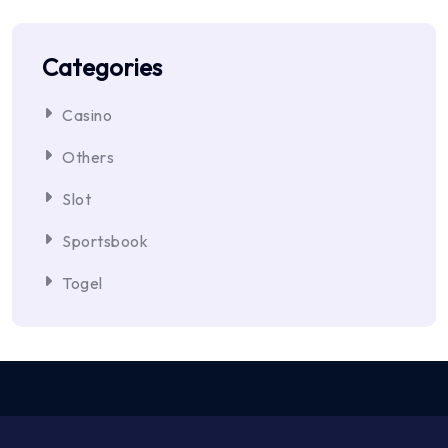
Categories
Casino
Others
Slot
Sportsbook
Togel