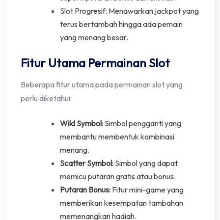
Slot Progresif: Menawarkan jackpot yang
terus bertambah hingga ada pemain
yang menang besar.
Fitur Utama Permainan Slot
Beberapa fitur utama pada permainan slot yang
perlu diketahui:
Wild Symbol:
Simbol pengganti yang
membantu membentuk kombinasi
menang.
Scatter Symbol:
Simbol yang dapat
memicu putaran gratis atau bonus.
Putaran Bonus:
Fitur mini-game yang
memberikan kesempatan tambahan
memenangkan hadiah.