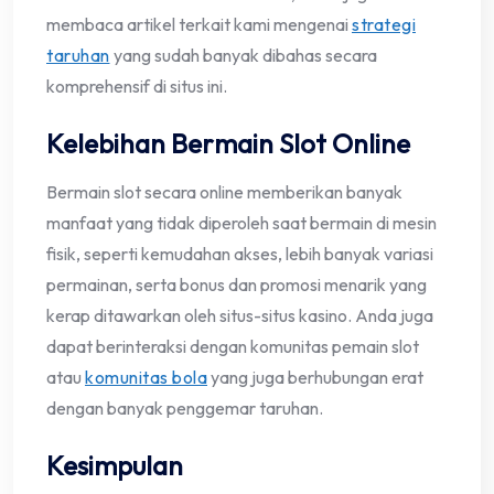
membaca artikel terkait kami mengenai
strategi
taruhan
yang sudah banyak dibahas secara
komprehensif di situs ini.
Kelebihan Bermain Slot Online
Bermain slot secara online memberikan banyak
manfaat yang tidak diperoleh saat bermain di mesin
fisik, seperti kemudahan akses, lebih banyak variasi
permainan, serta bonus dan promosi menarik yang
kerap ditawarkan oleh situs-situs kasino. Anda juga
dapat berinteraksi dengan komunitas pemain slot
atau
komunitas bola
yang juga berhubungan erat
dengan banyak penggemar taruhan.
Kesimpulan