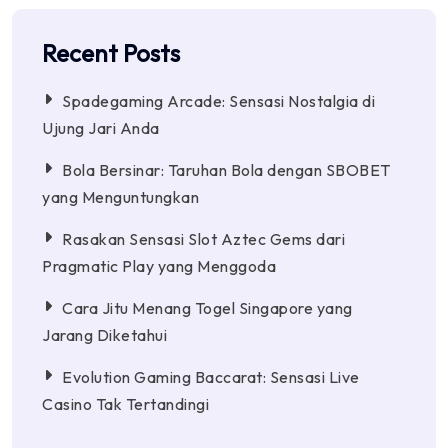
Recent Posts
Spadegaming Arcade: Sensasi Nostalgia di
Ujung Jari Anda
Bola Bersinar: Taruhan Bola dengan SBOBET
yang Menguntungkan
Rasakan Sensasi Slot Aztec Gems dari
Pragmatic Play yang Menggoda
Cara Jitu Menang Togel Singapore yang
Jarang Diketahui
Evolution Gaming Baccarat: Sensasi Live
Casino Tak Tertandingi