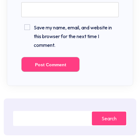
Save my name, email, and website in
this browser for the next time I
comment.
Search