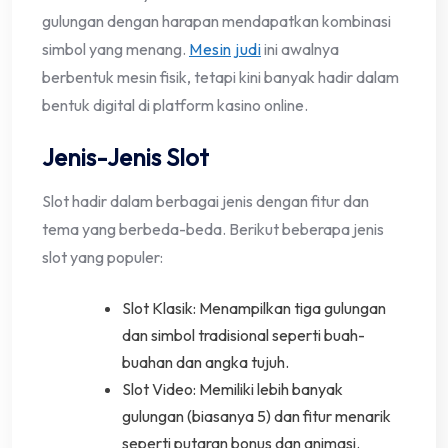
gulungan dengan harapan mendapatkan kombinasi
simbol yang menang.
Mesin judi
ini awalnya
berbentuk mesin fisik, tetapi kini banyak hadir dalam
bentuk digital di platform kasino online.
Jenis-Jenis Slot
Slot hadir dalam berbagai jenis dengan fitur dan
tema yang berbeda-beda. Berikut beberapa jenis
slot yang populer:
Slot Klasik: Menampilkan tiga gulungan
dan simbol tradisional seperti buah-
buahan dan angka tujuh.
Slot Video: Memiliki lebih banyak
gulungan (biasanya 5) dan fitur menarik
seperti putaran bonus dan animasi.