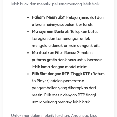
lebih bijak dan memiliki peluang menang lebih baik:
Pahami Mesin Slot:
Pelajari jenis slot dan
aturan mainnya sebelum bertaruh.
Manajemen Bankroll:
Tetapkan batas
kerugian dan kemenangan untuk
mengelola dana bermain dengan baik.
Manfaatkan Fitur Bonus:
Gunakan
putaran gratis dan bonus untuk bermain
lebih lama dengan modal minim.
Pilih Slot dengan RTP Tinggi:
RTP (Return
to Player) adalah persentase
pengembalian yang diharapkan dari
mesin. Pilih mesin dengan RTP tinggi
untuk peluang menang lebih baik.
Untuk mendalami teknik taruhan, Anda juga bisa