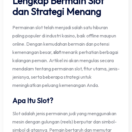
Lengkap Bermain Slot
dan Strategi Menang
Permainan slot telah menjadi salah satu hiburan
paling populer di industri kasino, baik offline maupun
online. Dengan kemudahan bermain dan potensi
kemenangan besar,
slot
menarik perhatian berbagai
kalangan pemain. Artikel ini akan mengulas secara
mendalam tentang permainan slot, fitur utama, jenis-
jenisnya, serta beberapa strategi untuk
meningkatkan peluang kemenangan Anda.
Apa Itu Slot?
Slot adalah jenis permainan judi yang menggunakan
mesin dengan gulungan (reels) berputar dan simbol-
simbol di atasnya. Pemain bertaruh dan memutar