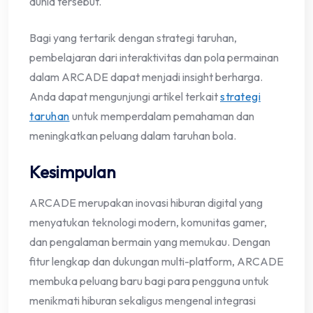
dunia tersebut.
Bagi yang tertarik dengan strategi taruhan,
pembelajaran dari interaktivitas dan pola permainan
dalam ARCADE dapat menjadi insight berharga.
Anda dapat mengunjungi artikel terkait
strategi
taruhan
untuk memperdalam pemahaman dan
meningkatkan peluang dalam taruhan bola.
Kesimpulan
ARCADE merupakan inovasi hiburan digital yang
menyatukan teknologi modern, komunitas gamer,
dan pengalaman bermain yang memukau. Dengan
fitur lengkap dan dukungan multi-platform, ARCADE
membuka peluang baru bagi para pengguna untuk
menikmati hiburan sekaligus mengenal integrasi