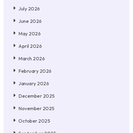
July 2026
June 2026
May 2026
April 2026
March 2026
February 2026
January 2026
December 2025
November 2025
October 2025