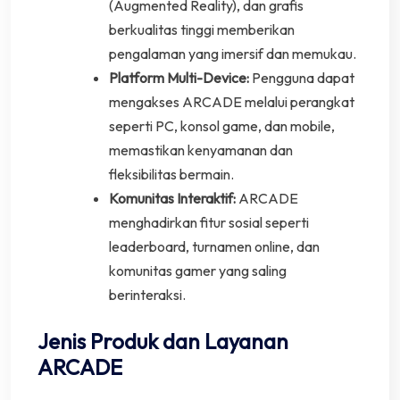
(Augmented Reality), dan grafis
berkualitas tinggi memberikan
pengalaman yang imersif dan memukau.
Platform Multi-Device:
Pengguna dapat
mengakses ARCADE melalui perangkat
seperti PC, konsol game, dan mobile,
memastikan kenyamanan dan
fleksibilitas bermain.
Komunitas Interaktif:
ARCADE
menghadirkan fitur sosial seperti
leaderboard, turnamen online, dan
komunitas gamer yang saling
berinteraksi.
Jenis Produk dan Layanan
ARCADE