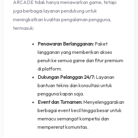
ARCADE tidak hanya menawarkan game, tetapi
juga berbagai layanan pendukung untuk
meningkatkan kualitas pengalaman pengguna,
termasuk:
Penawaran Berlangganan:
Paket
langganan yang memberikan akses
penuh ke semua game dan fitur premium
di platform.
Dukungan Pelanggan 24/7:
Layanan
bantuan teknis dan konsultasi untuk
pengguna kapan saja.
Event dan Turnamen:
Menyelenggarakan
berbagai event kecil hingga besar untuk
memacu semangat kompetisi dan
mempererat komunitas.