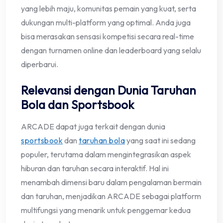
yang lebih maju, komunitas pemain yang kuat, serta
dukungan multi-platform yang optimal. Anda juga
bisa merasakan sensasi kompetisi secara real-time
dengan turnamen online dan leaderboard yang selalu
diperbarui.
Relevansi dengan Dunia Taruhan
Bola dan Sportsbook
ARCADE dapat juga terkait dengan dunia
sportsbook
dan
taruhan bola
yang saat ini sedang
populer, terutama dalam mengintegrasikan aspek
hiburan dan taruhan secara interaktif. Hal ini
menambah dimensi baru dalam pengalaman bermain
dan taruhan, menjadikan ARCADE sebagai platform
multifungsi yang menarik untuk penggemar kedua