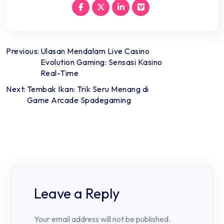
Post
Previous:
Ulasan Mendalam Live Casino
Evolution Gaming: Sensasi Kasino
navigation
Real-Time
Next:
Tembak Ikan: Trik Seru Menang di
Game Arcade Spadegaming
Leave a Reply
Your email address will not be published.