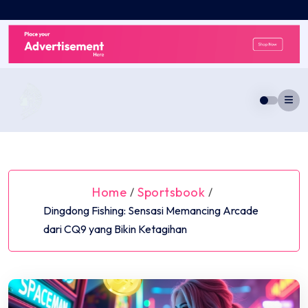
Skip
to
content
Home
Sportsbook
/
/
Dingdong Fishing: Sensasi Memancing Arcade
dari CQ9 yang Bikin Ketagihan