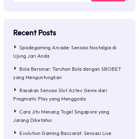
Recent Posts
Spadegaming Arcade: Sensasi Nostalgia di
Ujung Jari Anda
Bola Bersinar: Taruhan Bola dengan SBOBET
yang Menguntungkan
Rasakan Sensasi Slot Aztec Gems dari
Pragmatic Play yang Menggoda
Cara Jitu Menang Togel Singapore yang
Jarang Diketahui
Evolution Gaming Baccarat: Sensasi Live