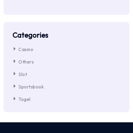
Categories
Casino
Others
Slot
Sportsbook
Togel