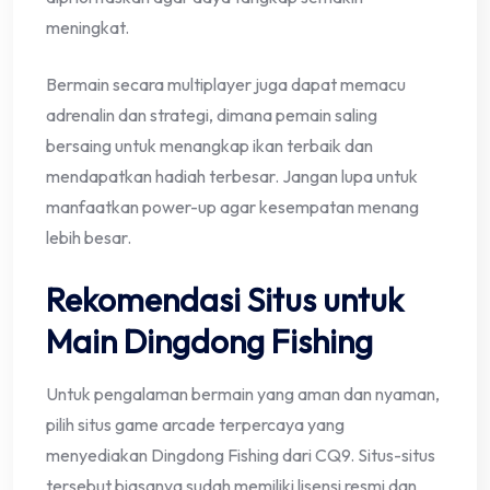
meningkat.
Bermain secara multiplayer juga dapat memacu
adrenalin dan strategi, dimana pemain saling
bersaing untuk menangkap ikan terbaik dan
mendapatkan hadiah terbesar. Jangan lupa untuk
manfaatkan power-up agar kesempatan menang
lebih besar.
Rekomendasi Situs untuk
Main Dingdong Fishing
Untuk pengalaman bermain yang aman dan nyaman,
pilih situs game arcade terpercaya yang
menyediakan Dingdong Fishing dari CQ9. Situs-situs
tersebut biasanya sudah memiliki lisensi resmi dan