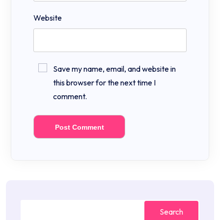
Website
Save my name, email, and website in
this browser for the next time I
comment.
Search