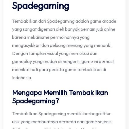
Spadegaming
Tembak Ikan dari Spadegaming adalah game arcade
yang sangat digemari oleh banyak pemain judi online
karena mekanisme permainannya yang
mengasyikkan dan peluang menang yang menarik.
Dengan tampilan visual yang memukau dan
gameplay yang mudah dimengerti, game ini berhasil
memikat hati para pecinta game tembak ikan di
Indonesia.
Mengapa Memilih Tembak Ikan
Spadegaming?
Tembak Ikan Spadegaming memiliki berbagai fitur
unik yang membuatnya berbeda dari game sejenis.