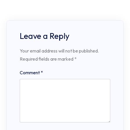
Leave a Reply
Your email address will not be published.
Required fields are marked
*
Comment
*