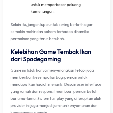
untuk memperbesar peluang
kemenangan.
Selain itu, jangan lupa untuk sering berlatih agar
semakin mahir dan paham terhadap dinamika
permainan yang terus berubah.
Kelebihan Game Tembak Ikan
dari Spadegaming
Game ini tidak hanya menyenangkan tetapi juga
memberikan kesempatan bagi pemain untuk
mendapatkan hadiah menarik. Desain user interface
yang ramah dan responsif membuat pemain betah
berlama-lama. Sistem fair play yang diterapkan oleh
provider ini juga menjadi jaminan kenyamanan dan
kepercayaan pemain.