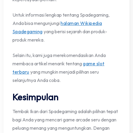
Untuk informasi lengkap tentang Spadegaming,
Anda bisa mengunjungi
halaman Wikipedia
Spadegaming
yang berisi sejarah dan produk-
produk mereka.
Selain itu, kami juga merekomendasikan Anda
membaca artikel menarik tentang
game slot
terbaru
yang mungkin menjadi pilihan seru
selanjutnya Anda coba.
Kesimpulan
Tembak Ikan dari Spadegaming adalah pilihan tepat
bagi Anda yang mencari game arcade seru dengan
peluang menang yang menguntungkan. Dengan