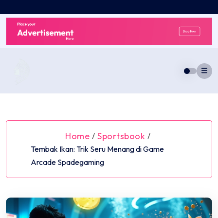
Skip
to
content
Home
Sportsbook
/
/
Tembak Ikan: Trik Seru Menang di Game
Arcade Spadegaming