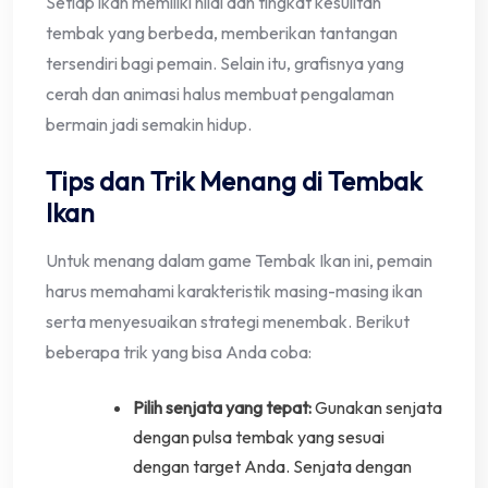
Setiap ikan memiliki nilai dan tingkat kesulitan
tembak yang berbeda, memberikan tantangan
tersendiri bagi pemain. Selain itu, grafisnya yang
cerah dan animasi halus membuat pengalaman
bermain jadi semakin hidup.
Tips dan Trik Menang di Tembak
Ikan
Untuk menang dalam game Tembak Ikan ini, pemain
harus memahami karakteristik masing-masing ikan
serta menyesuaikan strategi menembak. Berikut
beberapa trik yang bisa Anda coba:
Pilih senjata yang tepat:
Gunakan senjata
dengan pulsa tembak yang sesuai
dengan target Anda. Senjata dengan