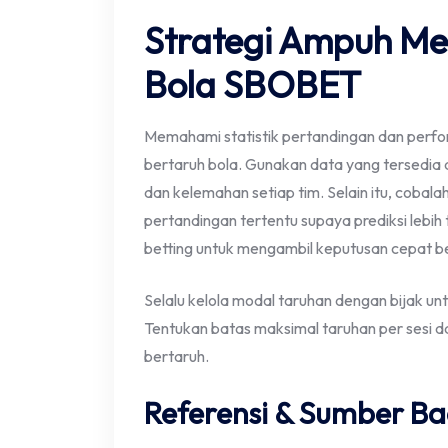
Strategi Ampuh M
Bola SBOBET
Memahami statistik pertandingan dan perfo
bertaruh bola. Gunakan data yang tersedia
dan kelemahan setiap tim. Selain itu, cobalah
pertandingan tertentu supaya prediksi lebih 
betting untuk mengambil keputusan cepat b
Selalu kelola modal taruhan dengan bijak un
Tentukan batas maksimal taruhan per sesi 
bertaruh.
Referensi & Sumber B