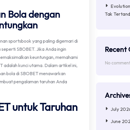
Evolutio
an Bola dengan
Tak Tertand
ntungkan
inan sportsbook yang paling digemari di
Recent
a seperti SBOBET. Jika Anda ingin
 memaksimalkan keuntungan, memahami
No comments
 adalah kunci utama. Dalam artikel ini,
uhan bola di SBOBET menawarkan
membuat pengalaman taruhan Anda
Archive
ET untuk Taruhan
July 202
June 20