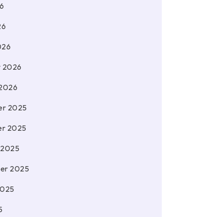
6
26
026
y 2026
 2026
r 2025
r 2025
 2025
er 2025
2025
5