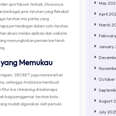
May 202
vider sportsbook terbaik, khususnya
n berbagai jenis taruhan yang fleksibel
April 20
ngga taruhan mix parlay yang
March 2
pa pertandingan dalam satu taruhan.
 akses melalui aplikasi dan website
Februar
g yang memungkinkan pemain bertaruh
January
ng.
Decembe
T yang Memukau
Novembe
 beragam, SBOBET juga menawarkan
October
time, sehingga Anda bisa membuat
 fitur live streaming di beberapa
Septemb
mbah bagi penggemar taruhan bola.
August 
 yang mudah digunakan oleh pemula
July 202