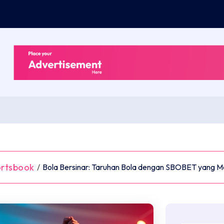
rtsbook
/
Bola Bersinar: Taruhan Bola dengan SBOBET yang 