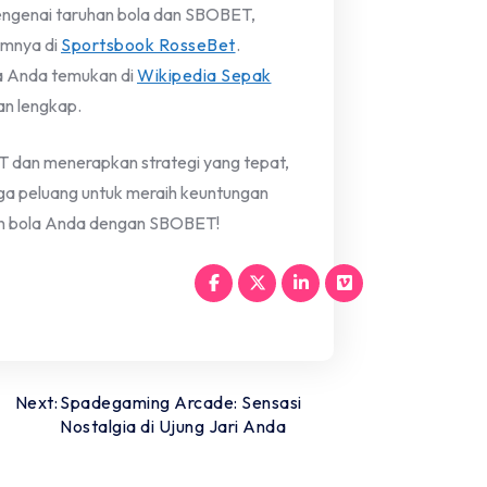
genai taruhan bola dan SBOBET,
umnya di
Sportsbook RosseBet
.
sa Anda temukan di
Wikipedia Sepak
n lengkap.
dan menerapkan strategi yang tepat,
juga peluang untuk meraih keuntungan
han bola Anda dengan SBOBET!
Next:
Spadegaming Arcade: Sensasi
Nostalgia di Ujung Jari Anda