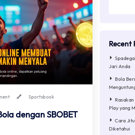
Recent 
Spadegam
Jari Anda
Bola Ber
Menguntun
ment
Sportsbook
Rasakan 
Play yang 
 Bola dengan SBOBET
Cara Jit
Diketahui