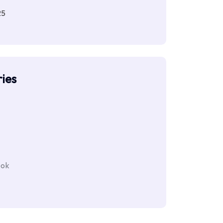
25
ies
ook