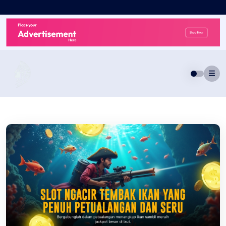
Skip
to
content