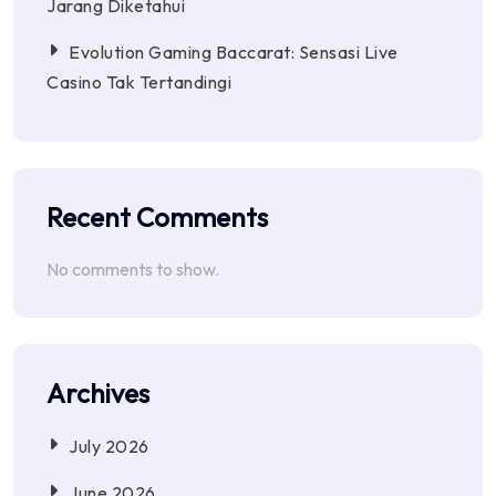
Jarang Diketahui
Evolution Gaming Baccarat: Sensasi Live
Casino Tak Tertandingi
Recent Comments
No comments to show.
Archives
July 2026
June 2026