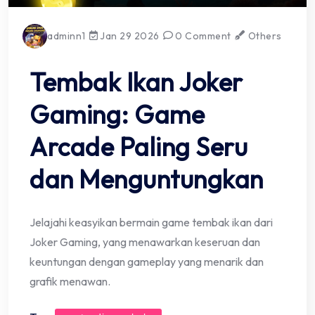
adminn1
Jan 29 2026
0 Comment
Others
Tembak Ikan Joker
Gaming: Game
Arcade Paling Seru
dan Menguntungkan
Jelajahi keasyikan bermain game tembak ikan dari
Joker Gaming, yang menawarkan keseruan dan
keuntungan dengan gameplay yang menarik dan
grafik menawan.