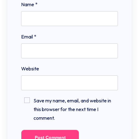
Name
*
Email
*
Website
Save my name, email, and website in
this browser for the next time I
comment.