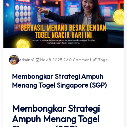
adminn1
Nov 8 2025
0 Comment
Togel
Membongkar Strategi Ampuh
Menang Togel Singapore (SGP)
Membongkar Strategi
Ampuh Menang Togel