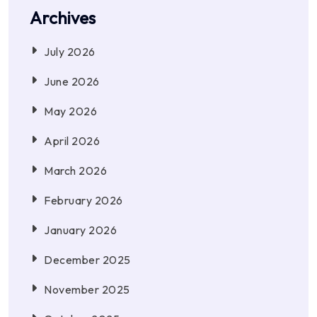
Archives
July 2026
June 2026
May 2026
April 2026
March 2026
February 2026
January 2026
December 2025
November 2025